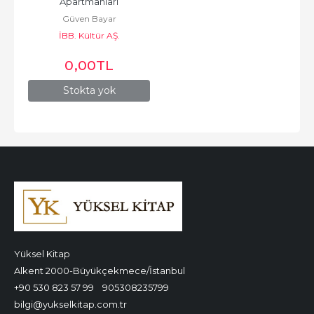
Apartmanları
Güven Bayar
İBB. Kültür AŞ.
0
,00
TL
Stokta yok
Yüksel Kitap
Alkent 2000-Büyükçekmece/İstanbul
+90 530 823 57 99
905308235799
bilgi@yukselkitap.com.tr