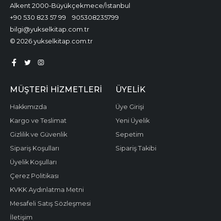
Alkent 2000-Büyükçekmece/İstanbul
+90 530 823 57 99
905308235799
bilgi@yukselkitap.com.tr
© 2026 yukselkitap.com.tr
MÜŞTERI HIZMETLERI
ÜYELIK
Hakkımızda
Üye Girişi
Kargo ve Teslimat
Yeni Üyelik
Gizlilik ve Güvenlik
Sepetim
Sipariş Koşulları
Sipariş Takibi
Üyelik Koşulları
Çerez Politikası
KVKK Aydınlatma Metni
Mesafeli Satış Sözleşmesi
İletişim