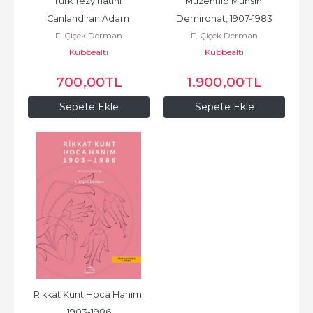
Türk Tezyinatını 
Müzehhip Muhsin 
Canlandıran Adam 
Demironat, 1907-1983
F. Çiçek Derman
F. Çiçek Derman
Feyzullah Dayıgil 1910-1949: 
Kubbealtı
Kubbealtı
The Man...
700
,00
TL
1.900
,00
TL
Sepete Ekle
Sepete Ekle
Rikkat Kunt Hoca Hanım 
1903-1986