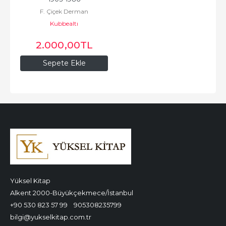
F. Çiçek Derman
Kubbealtı
2.000
,00
TL
Sepete Ekle
Yüksel Kitap
Alkent 2000-Büyükçekmece/İstanbul
+90 530 823 57 99
905308235799
bilgi@yukselkitap.com.tr