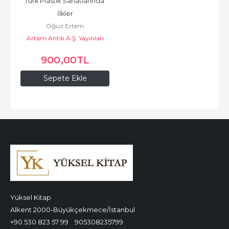
Türk Plastik Sanatlarında 
İlkler
Oğuz Ertem
Artam Antik A.Ş. Yayınları
900
,00
TL
Sepete Ekle
Yüksel Kitap
Alkent 2000-Büyükçekmece/İstanbul
+90 530 823 57 99
905308235799