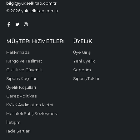
bilgi@yukselkitap.com.tr
© 2026 yukselkitap.com.tr
MÜŞTERI HIZMETLERI
ÜYELIK
Hakkımızda
Üye Girişi
Kargo ve Teslimat
Yeni Üyelik
Gizlilik ve Güvenlik
Sepetim
Sipariş Koşulları
Sipariş Takibi
Üyelik Koşulları
Çerez Politikası
KVKK Aydınlatma Metni
Mesafeli Satış Sözleşmesi
İletişim
İade Şartları