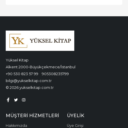
Yüksel Kitap
Alkent 2000-Büyükçekmece/İstanbul
+90 530 823 57 99
905308235799
bilgi@yukselkitap.com.tr
© 2026 yukselkitap.com.tr
MÜŞTERI HIZMETLERI
ÜYELIK
Hakkımızda
Üye Girişi