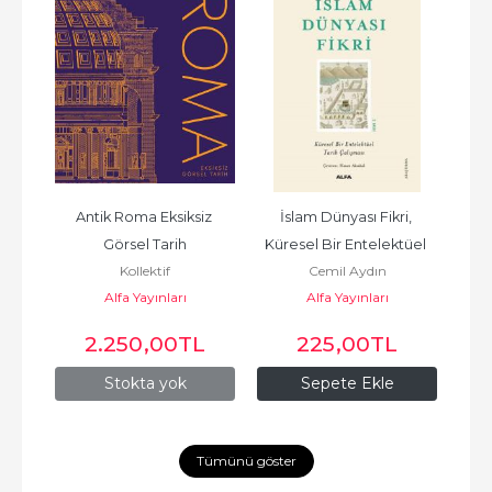
 ve 
Antik Roma Eksiksiz 
İslam Dünyası Fikri, 
On 
Görsel Tarih
Küresel Bir Entelektüel 
Asya
Kollektif
Cemil Aydın
Tarih Çalışması
Alfa Yayınları
Alfa Yayınları
L
2.250
,00
TL
225
,00
TL
Stokta yok
Sepete Ekle
Tümünü göster