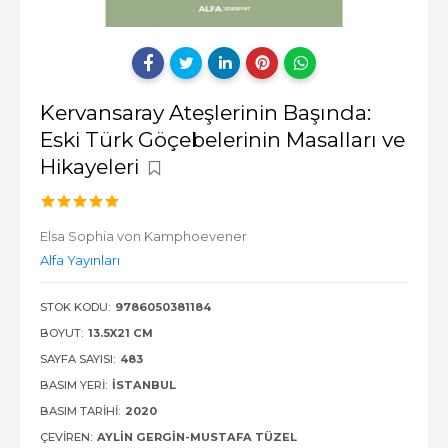
Kervansaray Ateşlerinin Başında:
Eski Türk Göçebelerinin Masalları ve
Hikayeleri
Elsa Sophia von Kamphoevener
Alfa Yayınları
STOK KODU:
9786050381184
BOYUT:
13.5X21 CM
SAYFA SAYISI:
483
BASIM YERI:
İSTANBUL
BASIM TARIHI:
2020
ÇEVIREN:
AYLIN GERGIN-MUSTAFA TÜZEL