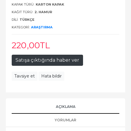
KAPAK TÜRÜ:
KARTON KAPAK
KAĞIT TÜRÜ:
2. HAMUR
DILI:
TÜRKÇE
KATEGORI:
ARAŞTIRMA
220
,00
TL
Satışa çıktığında haber ver
Tavsiye et
Hata bildir
AÇIKLAMA
YORUMLAR