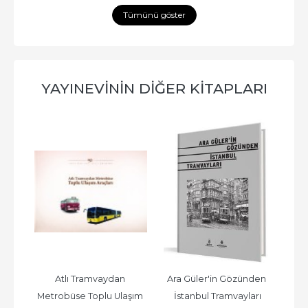
Tümünü göster
YAYINEVININ DIĞER KITAPLARI
l - 
Atlı Tramvaydan 
Ara Güler'in Gözünden 
Os
ına 
Metrobüse Toplu Ulaşım 
İstanbul Tramvayları
Serü