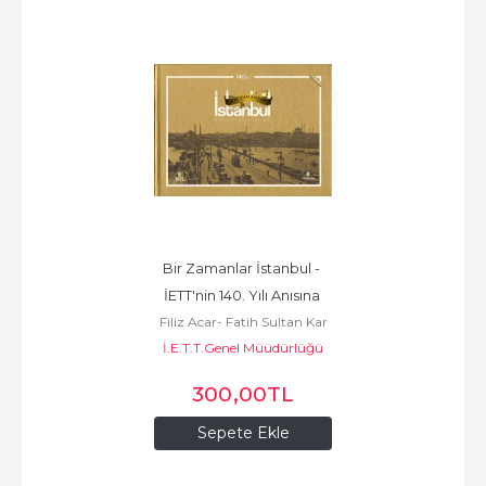
Bir Zamanlar İstanbul - 
İETT'nin 140. Yılı Anısına 
Filiz Acar- Fatih Sultan Kar
140 Fotoğraf
İ.E.T.T.Genel Müüdürlüğü
300
,00
TL
Sepete Ekle