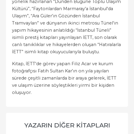
yönelik hazırlanan “Dünden Bugüne Toplu Ulaşım
Kültürü”, “Faytonlardan Marmaray'a İstanbul'da
Ulaşım”, “Ara Güler'in Gözünden İstanbul
Tramvayları” ve dünyanın ikinci metrosu Tünel'in
yapım hikayesinin anlatıldığı “İstanbul Tüneli”
isimli prestij kitapları yayınlayan İETT, son olarak
canlı tanıklıklar ve hikayelerden oluşan “Hatıralarla
İETT” isimli kitap okuyucularıyla buluştu.
Kitap, İETT'de görev yapan Filiz Acar ve kurum
fotoğrafçısı Fatih Sultan Kar'ın on yıla yayılan
sürede çeşitli zamanlarda bir araya gelerek, İETT
ve ulaşım üzerine söyleştikleri yirmi bir kişiden
oluşuyor.
YAZARIN DIĞER KITAPLARI