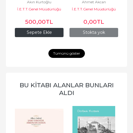
n Kar
Akın Kurtoğlu
Ahmet Akcan
R
Araçları
lüğü
İ.E.T.T.Genel Müüdürlüğü
İ.E.T.T.Genel Müüdürlüğü
İ.E
500
,00
TL
0
,00
TL
Sepete Ekle
Stokta yok
Tümünü göster
BU KITABI ALANLAR BUNLARI
ALDI