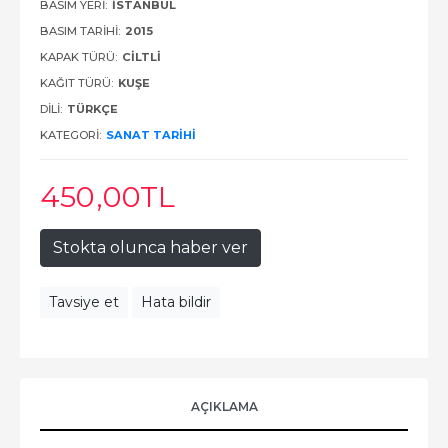
BASIM YERI:
İSTANBUL
BASIM TARIHI:
2015
KAPAK TÜRÜ:
CILTLI
KAĞIT TÜRÜ:
KUŞE
DILI:
TÜRKÇE
KATEGORI:
SANAT TARİHİ
450
,00
TL
Stokta olunca haber ver
Tavsiye et
Hata bildir
AÇIKLAMA