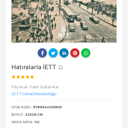
Hatıralarla İETT
Filiz Acar- Fatih Sultan Kar
İ.E.T.T.Genel Müüdürlüğü
STOK KODU:
9789944100809
BOYUT:
22X28 CM
SAYFA SAYISI:
141