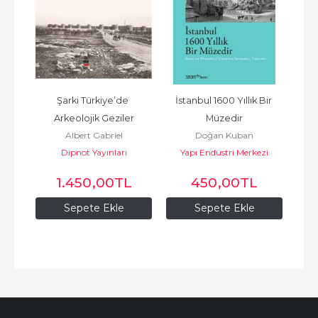
nlar
Şarki Türkiye’de 
İstanbul 1600 Yıllık Bir 
İs
ı
Arkeolojik Geziler
Müzedir
Albert Gabriel
Doğan Kuban
Dipnot Yayınları
Yapı Endüstri Merkezi
Yayınları
1.450
,00
TL
450
,00
TL
Sepete Ekle
Sepete Ekle