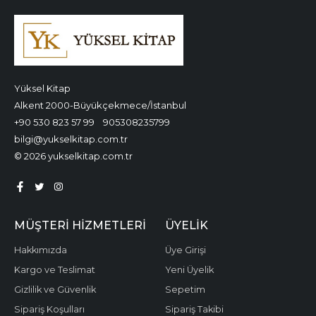
Yüksel Kitap
Alkent 2000-Büyükçekmece/İstanbul
+90 530 823 57 99
905308235799
bilgi@yukselkitap.com.tr
© 2026 yukselkitap.com.tr
MÜŞTERI HIZMETLERI
ÜYELIK
Hakkımızda
Üye Girişi
Kargo ve Teslimat
Yeni Üyelik
Gizlilik ve Güvenlik
Sepetim
Sipariş Koşulları
Sipariş Takibi