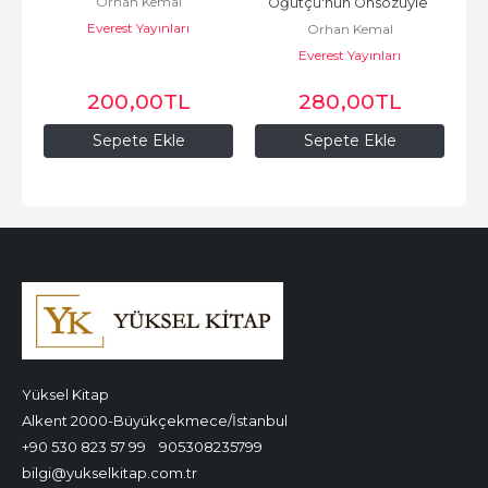
Orhan Kemal
Öğütçü'nün Önsözüyle 
Everest Yayınları
Orhan Kemal
Ciltli Kapak
Everest Yayınları
200
,00
TL
280
,00
TL
Sepete Ekle
Sepete Ekle
Yüksel Kitap
Alkent 2000-Büyükçekmece/İstanbul
+90 530 823 57 99
905308235799
bilgi@yukselkitap.com.tr